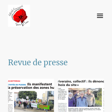
Revue de presse
Différents articles à propos du collectif, en papier ou sur le web